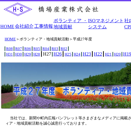
ボランティア ・
ISOマネジメント
社
会社紹介
工事情報
HOME
地域貢献
システム
C
HOME
＞ボランティア・地域貢献活動＞平成27年度
┃
R08
┃
R07
┃
R06
┃
R05
┃
R04
┃
R03
┃
R02
┃
┃H27
H26
┃
H23
┃
H22
┃
H1
┃
H31
┃
H30
┃
H29
┃
H28
┃
H25
┃
H24
┃
H21
┃
H20
┃
当社では、新聞や町内広報パンフレット等さまざまなメディアに掲載さ
ィア・地域貢献活動を誠心誠意行っております。