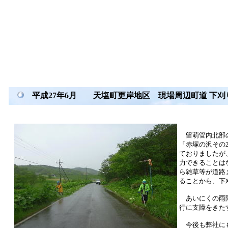
平成27年6月 天塩町更岸地区 現場周辺町道 下刈
留萌管内北部の
「赤塚の沢その
ておりましたが
力できることは
ら雑草等が道路
ることから、下
あいにくの雨降
行に支障をきた
今後も弊社にも