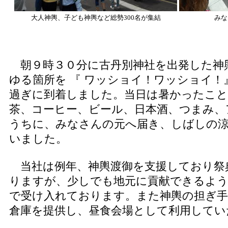
大人神輿、子ども神輿など総勢300名が集結
みな
朝９時３０分に古丹別神社を出発した神
ゆる箇所を 『 ワッショイ！ワッショイ！
過ぎに到着しました。当日は暑かったこ
茶、コーヒー、ビール、日本酒、つまみ、
うちに、みなさんの元へ届き、しばしの
いました。
当社は例年、神輿渡御を支援しており祭
りますが、少しでも地元に貢献できるよ
で受け入れております。また神輿の担ぎ
倉庫を提供し、昼食会場として利用してい