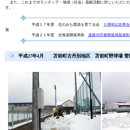
また、これまでボランティア・地域（社会）貢献活動に対しいただいた
す。
平成１７年度 北のみち普請を育てる会
５周年記念寄合
賞
平成２１年度 北海道開発局長
道路功労者開発局長表彰
平成27年4月 苫前町古丹別地区 苫前町野球場 雪