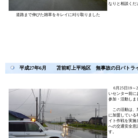
なりと相談くだ
道路まで伸びた雑草をキレイに刈り取りました
平成27年6月 苫前町上平地区 無事故の日パトラ
6月25日19
いセンター前に
参加・活動しま
この活動は、旭
に加盟している
イト作戦を実施
への交通安全意
す。