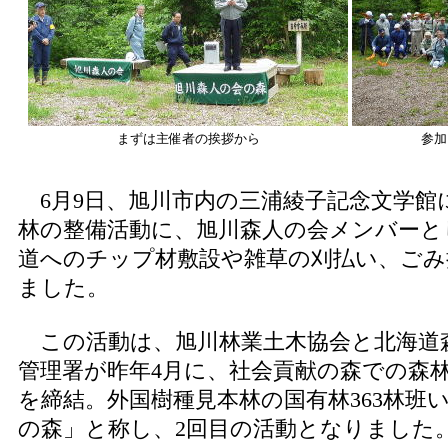
まずは主催者の挨拶から
参加
6月9日、旭川市内の三浦綾子記念文学館
林の整備活動に、旭川森人の会メンバーと
道へのチップ材敷設や雑草の刈払い、ごみ
ました。
この活動は、旭川林業土木協会と北海道
管理署が昨年4月に、社会貢献の森での森
を締結。外国樹種見本林の国有林363林班
の森」と称し、2回目の活動となりました