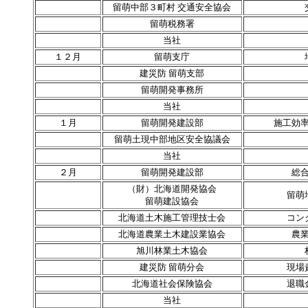
留萌中部３町村 交通安全協会
留萌税務署
当社
１２月
留萌支庁
建災防 留萌支部
留萌開発事務所
当社
１月
留萌開発建設部
施工効
留萌土現中部地区安全協議会
当社
２月
留萌開発建設部
総
（財）北海道開発協会
留萌
留萌建設協会
北海道土木施工管理技士会
コン
北海道農業土木建設業協会
農
旭川林業土木協会
建災防 留萌分会
現場
北海道社会保険協会
退職
当社