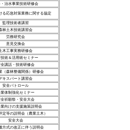
路・治水事業技術研修会
ける応急対策業務に関する協定
監理技術者講習
森林土木技術講習会
労務研究会
意見交換会
土木工事実務研修会
新技術＆活用術セミナー
安全講話・技術研修会
業（森林整備関係）研修会
デキスパート講習会
安全パトロール
企業体制強化セミナー
安全祈願祭・安全大会
企業向けの支援施策説明会
評定等の説明会（農業土木）
安全大会
価方式の改正に伴う説明会