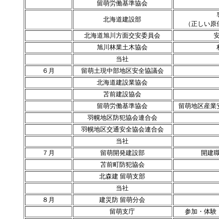
留萌労働基準協会
北海道建設部
（正しい原
北海道旭川方面交安委員会
旭川林業土木協会
当社
６月
留萌土現中部地区安全協議会
北海道建設業協会
苫前建設協会
留萌労働基準協会
留萌地区産業
羽幌地区防犯協会連合会
羽幌地区交通安全協会連合会
当社
７月
留萌開発建設部
開建
苫前町防犯協会
北森建 留萌支部
当社
８月
建災防 留萌分会
留萌支庁
参加・体験