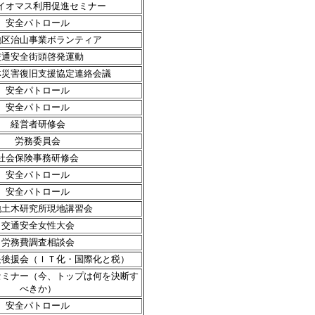
イオマス利用促進セミナー
安全パトロール
地区治山事業ボランティア
交通安全街頭啓発運動
林災害復旧支援協定連絡会議
安全パトロール
安全パトロール
経営者研修会
労務委員会
社会保険事務研修会
安全パトロール
安全パトロール
地土木研究所現地講習会
交通安全女性大会
労務費調査相談会
長後援会（ＩＴ化・国際化と税）
セミナー（今、トップは何を決断す
べきか）
安全パトロール