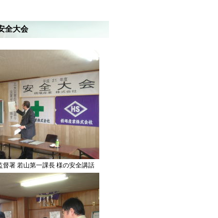
安全大会
督署 若山第一課長 様の安全講話