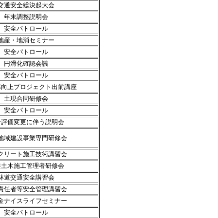
交通安全総決起大会
年末調整説明会
安全パトロール
地産・地消セミナー
安全パトロール
円滑化確認会議
安全パトロール
率向上プロジェクト出前講座
土現合同研修会
安全パトロール
合評価変更に伴う説明会
地域建設事業専門研修会
クリート施工技術講習会
業土木施工管理者研修会
林道交通安全講習会
責任者等安全管理講習会
金ナイスライフセミナー
安全パトロール