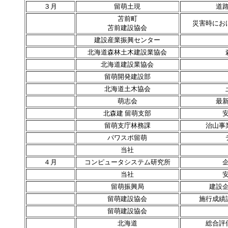
３月
留萌土現
道
苫前町
災害時にお
苫前建設協会
建設産業振興センター
北海道森林土木建設業協会
北海道建設業協会
留萌開発建設部
北海道土木協会
萌志会
最
北森建 留萌支部
留萌支庁林務課
治山事
パワスポ留萌
当社
４月
コンピュータシステム研究所
当社
留萌振興局
建設
留萌建設協会
施行成績
留萌建設協会
北海道
総合評