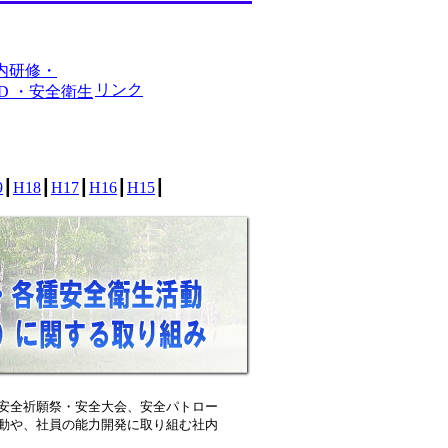
内研修・
リンク
PD ・安全衛生
9
┃
H18
┃
H17
┃
H16
┃
H15
┃
安全祈願祭・安全大会、安全パトロー
動や、社員の能力開発に取り組む社内