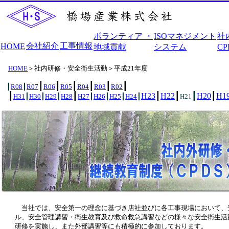
ボランティア ・
ISOマネジメント
社
会社紹介
工事情報
HOME
地域貢献
システム
C
HOME
＞社内研修・安全衛生活動＞平成21年度
┃
┃
┃
┃
┃
┃
┃
R08
┃
R07
R06
R05
R04
R03
R02
┃
┃
H23
┃
H22
┃
┃
H20
┃
H1
H31
┃
H30
┃
H29
┃
H28
H27
┃
H26
┃
H25
┃
H24
┃
H21
当社では、安全第一の理念に基づき店社並びに各工事現場において、
ル、安全管理講習・衛生教育及び救命救急講習などの様々な安全衛生活
研修を実施し、また外部講習等にも積極的に参加しております。