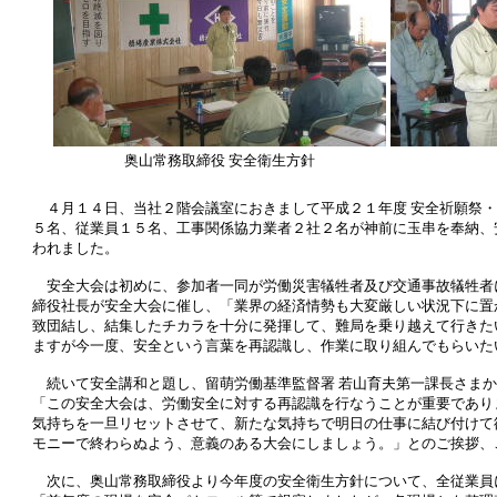
奥山常務取締役 安全衛生方針
４月１４日、当社２階会議室におきまして平成２１年度 安全祈願祭・
５名、従業員１５名、工事関係協力業者２社２名が神前に玉串を奉納、
われました。
安全大会は初めに、参加者一同が労働災害犠牲者及び交通事故犠牲者
締役社長が安全大会に催し、「業界の経済情勢も大変厳しい状況下に置
致団結し、結集したチカラを十分に発揮して、難局を乗り越えて行きた
ますが今一度、安全という言葉を再認識し、作業に取り組んでもらいた
続いて安全講和と題し、留萌労働基準監督署 若山育夫第一課長さまか
「この安全大会は、労働安全に対する再認識を行なうことが重要であり
気持ちを一旦リセットさせて、新たな気持ちで明日の仕事に結び付けて
モニーで終わらぬよう、意義のある大会にしましょう。」とのご挨拶、
次に、奥山常務取締役より今年度の安全衛生方針について、全従業員