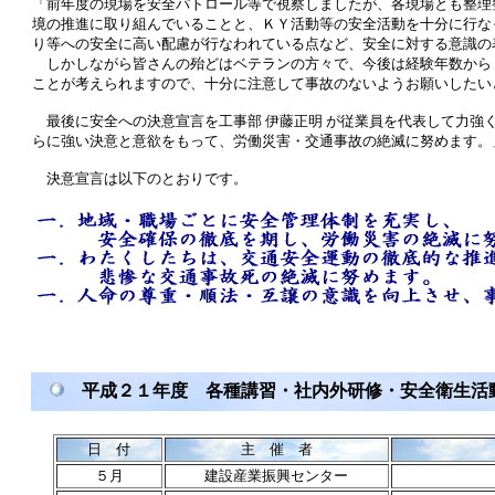
「前年度の現場を安全パトロール等で視察しましたが、各現場とも整理
境の推進に取り組んでいることと、ＫＹ活動等の安全活動を十分に行な
り等への安全に高い配慮が行なわれている点など、安全に対する意識の
しかしながら皆さんの殆どはベテランの方々で、今後は経験年数からく
ことが考えられますので、十分に注意して事故のないようお願いしたい
最後に安全への決意宣言を工事部 伊藤正明 が従業員を代表して力強
らに強い決意と意欲をもって、労働災害・交通事故の絶滅に努めます。
決意宣言は以下のとおりです。
平成２１年度 各種講習・社内外研修・安全衛生活
日 付
主 催 者
５月
建設産業振興センター