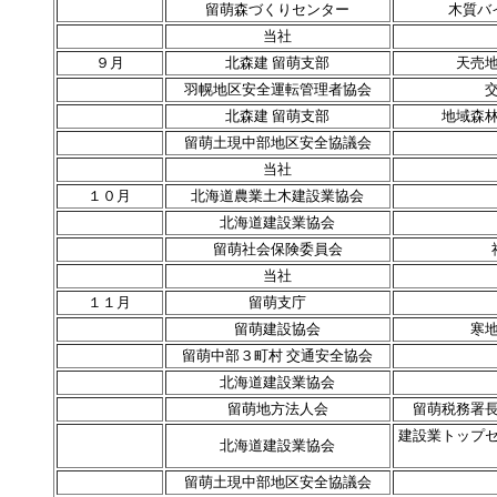
留萌森づくりセンター
木質バ
当社
９月
北森建 留萌支部
天売
羽幌地区安全運転管理者協会
北森建 留萌支部
地域森
留萌土現中部地区安全協議会
当社
１０月
北海道農業土木建設業協会
北海道建設業協会
留萌社会保険委員会
当社
１１月
留萌支庁
留萌建設協会
寒
留萌中部３町村 交通安全協会
北海道建設業協会
留萌地方法人会
留萌税務署
建設業トップ
北海道建設業協会
留萌土現中部地区安全協議会