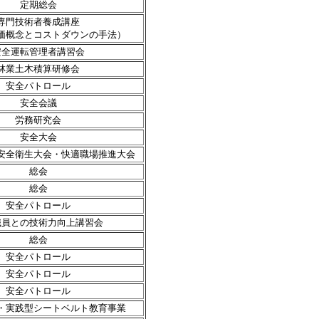
定期総会
専門技術者養成講座
価概念とコストダウンの手法）
安全運転管理者講習会
林業土木積算研修会
安全パトロール
安全会議
労務研究会
安全大会
安全衛生大会・快適職場推進大会
総会
総会
安全パトロール
職員との技術力向上講習会
総会
安全パトロール
安全パトロール
安全パトロール
・実践型シートベルト教育事業