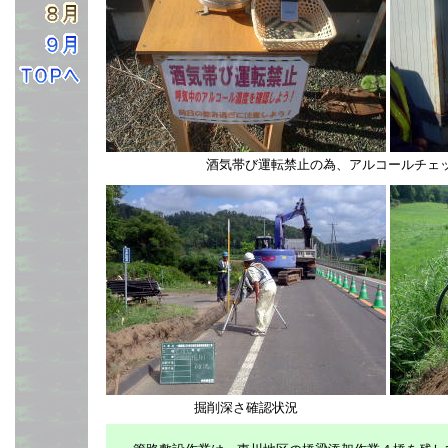
酒気帯び運転禁止の為、アルコールチェ
掘削深さ確認状況