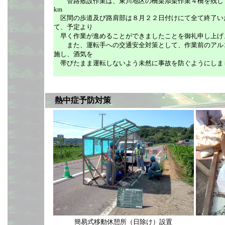
管路敷設作業は、東川地区の橋梁添架作業４橋を残して
km
区間の歩道及び路肩部は８月２２日付けにて全て終了い
て、予定より
早く作業が進めることができましたことを御礼申し上げ
また、運転手への交通安全対策として、作業前のアルコ
施し、酒気を
帯びたまま運転しないよう未然に事故を防ぐようにしま
熱中症予防対策
簡易式移動休憩所（日除け）設置