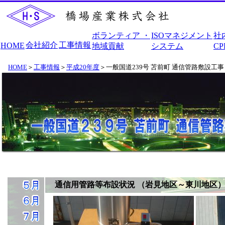
ボランティア ・
ISOマネジメント
社
会社紹介
工事情報
HOME
地域貢献
システム
C
HOME
＞
工事情報
＞
平成20年度
＞一般国道239号 苫前町 通信管路敷設工
通信用管路等布設状況 （岩見地区～東川地区