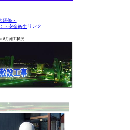
内研修・
リンク
PD ・安全衛生
事＞8月施工状況
）