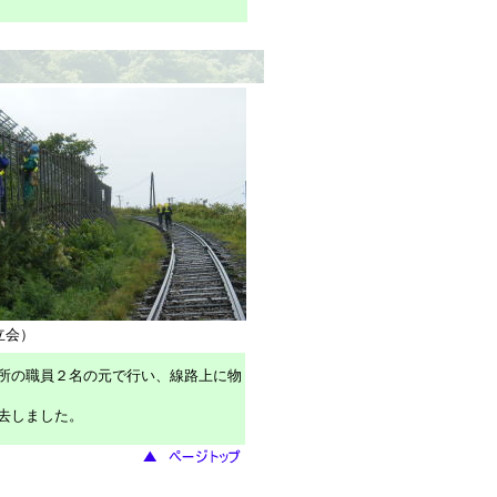
立会）
所の職員２名の元で行い、
線路上に物
去しました。