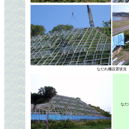
なだれ柵設置状況
なだ