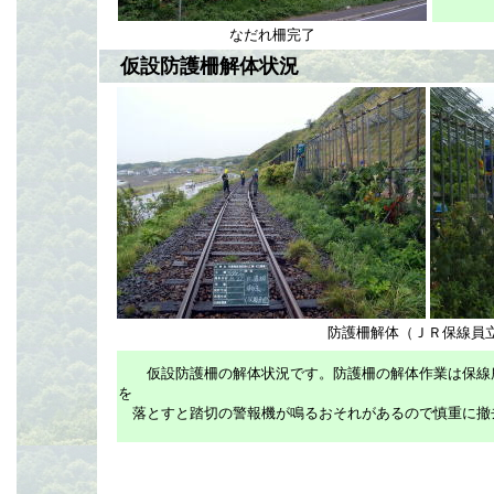
なだれ柵完了
仮設防護柵解体状況
防護柵解体（ＪＲ保線員
仮設防護柵の解体状況です。
防護柵の解体作業は保線
を
落とすと踏切の警報機が鳴るおそれがあるので
慎重に撤