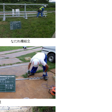
なだれ柵組立
況