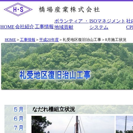
ボランティア ・
ISOマネジメント
社
会社紹介
工事情報
HOME
地域貢献
システム
C
HOME
＞
工事情報
＞
平成20年度
＞礼受地区復旧治山工事＞8月施工状況
なだれ柵組立状況